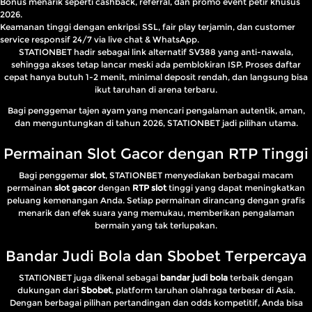
Bonus menarik seperti cashback, referral, dan promo event petir khusus
2026.
Keamanan tinggi dengan enkripsi SSL, fair play terjamin, dan customer
service responsif 24/7 via live chat & WhatsApp.
STATIONBET hadir sebagai link alternatif SV388 yang anti-nawala,
sehingga akses tetap lancar meski ada pemblokiran ISP. Proses daftar
cepat hanya butuh 1-2 menit, minimal deposit rendah, dan langsung bisa
ikut taruhan di arena terbaru.
Bagi penggemar tajen ayam yang mencari pengalaman autentik, aman,
dan menguntungkan di tahun 2026, STATIONBET jadi pilihan utama.
Permainan Slot Gacor dengan RTP Tinggi
Bagi penggemar
slot
, STATIONBET menyediakan berbagai macam
permainan
slot gacor
dengan
RTP slot
tinggi yang dapat meningkatkan
peluang kemenangan Anda. Setiap permainan dirancang dengan grafis
menarik dan efek suara yang memukau, memberikan pengalaman
bermain yang tak terlupakan.
Bandar Judi Bola dan Sbobet Terpercaya
STATIONBET
juga dikenal sebagai
bandar judi bola
terbaik dengan
dukungan dari
Sbobet
, platform taruhan olahraga terbesar di Asia.
Dengan berbagai pilihan pertandingan dan odds kompetitif, Anda bisa