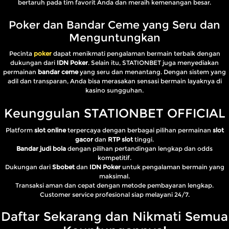
bertaruh pada tim favorit Anda dan meraih kemenangan besar.
Poker dan Bandar Ceme yang Seru dan
Menguntungkan
Pecinta
poker
dapat menikmati pengalaman bermain terbaik dengan
dukungan dari
IDN Poker
. Selain itu,
STATIONBET
juga menyediakan
permainan
bandar ceme
yang seru dan menantang. Dengan sistem yang
adil dan transparan, Anda bisa merasakan sensasi bermain layaknya di
kasino sungguhan.
Keunggulan STATIONBET OFFICIAL
Platform
slot online
terpercaya dengan berbagai pilihan permainan
slot
gacor
dan
RTP slot
tinggi.
Bandar judi bola
dengan pilihan pertandingan lengkap dan odds
kompetitif.
Dukungan dari
Sbobet
dan
IDN Poker
untuk pengalaman bermain yang
maksimal.
Transaksi aman dan cepat dengan metode pembayaran lengkap.
Customer service profesional siap melayani 24/7.
Daftar Sekarang dan Nikmati Semua