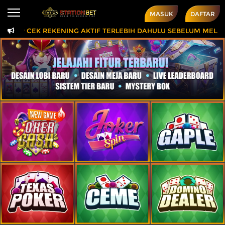
Beranda
MASUK
DAFTAR
HARAP CEK REKENING AKTIF TERLEBIH DAHULU SEBELUM MELAKUKA
Sports
BARU
PROMO
Live Casino
BARU
IDNPoker
BARU
Slots
PROMO
IDNLIVE
BARU
Stream N Spin
Arcade
PROMO
Table Games
Lottery
BARU
PROMO
IDNRaffle