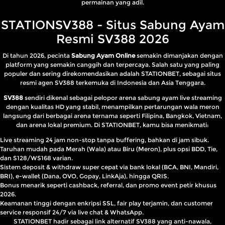
permainan yang adil.
STATIONSV388 - Situs Sabung Ayam
Resmi SV388 2026
Di tahun 2026, pecinta
Sabung Ayam Online
semakin dimanjakan dengan
platform yang semakin canggih dan terpercaya. Salah satu yang paling
populer dan sering direkomendasikan adalah STATIONBET, sebagai situs
resmi agen SV388 terkemuka di Indonesia dan Asia Tenggara.
SV388
sendiri dikenal sebagai pelopor arena sabung ayam live streaming
dengan kualitas HD yang stabil, menampilkan pertarungan wala meron
langsung dari berbagai arena ternama seperti Filipina, Bangkok, Vietnam,
dan arena lokal premium. Di STATIONBET, kamu bisa menikmati:
Live streaming 24 jam non-stop tanpa buffering, bahkan di jam sibuk.
Taruhan mudah pada Merah (Wala) atau Biru (Meron), plus opsi BDD, Tie,
dan S128/WS168 varian.
Sistem deposit & withdraw super cepat via bank lokal (BCA, BNI, Mandiri,
BRI), e-wallet (Dana, OVO, Gopay, LinkAja), hingga QRIS.
Bonus menarik seperti cashback, referral, dan promo event petir khusus
2026.
Keamanan tinggi dengan enkripsi SSL, fair play terjamin, dan customer
service responsif 24/7 via live chat & WhatsApp.
STATIONBET hadir sebagai link alternatif SV388 yang anti-nawala,