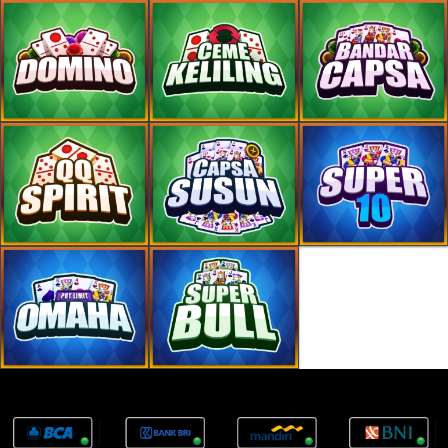
Referral
Promosi
Hubungi Kami
Live Chat
Pengaduan Customer
Pilih Bahasa:
MASUK
DAFTAR
&copy; STATIONBET: Situs Slot Online Gaming
No.1 APK Terbaik Di Indonesia. Hak Cipta
Dilindungi.