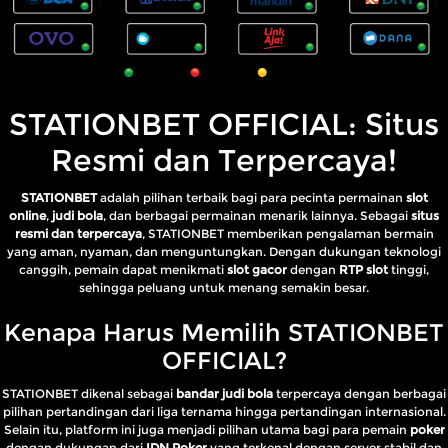
STATIONBET OFFICIAL: Situs
Resmi dan Terpercaya!
STATIONBET
adalah pilihan terbaik bagi para pecinta permainan
slot
online
,
judi bola
, dan berbagai permainan menarik lainnya. Sebagai
situs
resmi dan terpercaya
, STATIONBET memberikan pengalaman bermain
yang aman, nyaman, dan menguntungkan. Dengan dukungan teknologi
canggih, pemain dapat menikmati
slot gacor
dengan
RTP slot
tinggi,
sehingga peluang untuk menang semakin besar.
Kenapa Harus Memilih STATIONBET
OFFICIAL?
STATIONBET dikenal sebagai
bandar judi bola
terpercaya dengan berbagai
pilihan pertandingan dari liga ternama hingga pertandingan internasional.
Selain itu, platform ini juga menjadi pilihan utama bagi para pemain
poker
dengan dukungan dari
IDN Poker
yang terkenal dengan server stabil dan