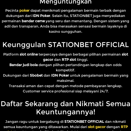
Menguntungkan
Pecinta
poker
dapat menikmati pengalaman bermain terbaik dengan
dukungan dari
IDN Poker
. Selain itu,
STATIONBET
juga menyediakan
permainan
bandar ceme
yang seru dan menantang. Dengan sistem yang
adil dan transparan, Anda bisa merasakan sensasi bermain layaknya di
kasino sungguhan.
Keunggulan STATIONBET OFFICIAL
Platform
slot online
terpercaya dengan berbagai pilihan permainan
slot
gacor
dan
RTP slot
tinggi.
Bandar judi bola
dengan pilihan pertandingan lengkap dan odds
kompetitif.
Dukungan dari
Sbobet
dan
IDN Poker
untuk pengalaman bermain yang
maksimal.
Transaksi aman dan cepat dengan metode pembayaran lengkap.
Customer service profesional siap melayani 24/7.
Daftar Sekarang dan Nikmati Semua
Keuntungannya!
Jangan ragu untuk bergabung di
STATIONBET OFFICIAL
dan nikmati
semua keuntungan yang ditawarkan. Mulai dari
slot gacor
dengan
RTP