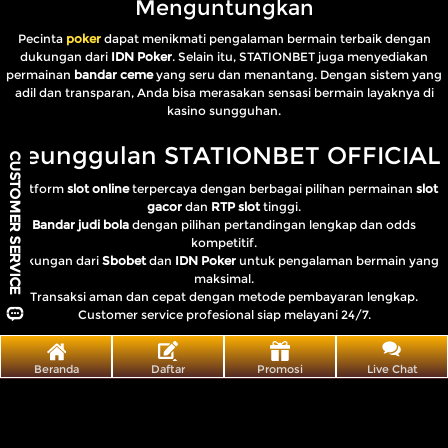
Menguntungkan
Pecinta
poker
dapat menikmati pengalaman bermain terbaik dengan
dukungan dari
IDN Poker
. Selain itu,
STATIONBET
juga menyediakan
permainan
bandar ceme
yang seru dan menantang. Dengan sistem yang
adil dan transparan, Anda bisa merasakan sensasi bermain layaknya di
kasino sungguhan.
Keunggulan STATIONBET OFFICIAL
Platform
slot online
terpercaya dengan berbagai pilihan permainan
slot
gacor
dan
RTP slot
tinggi.
Bandar judi bola
dengan pilihan pertandingan lengkap dan odds
kompetitif.
Dukungan dari
Sbobet
dan
IDN Poker
untuk pengalaman bermain yang
maksimal.
Transaksi aman dan cepat dengan metode pembayaran lengkap.
Customer service profesional siap melayani 24/7.
Daftar Sekarang dan Nikmati Semua
Beranda
Daftar
Promosi
Live Chat
Keuntungannya!
Jangan ragu untuk bergabung di
STATIONBET OFFICIAL
dan nikmati
semua keuntungan yang ditawarkan. Mulai dari
slot gacor
dengan
RTP